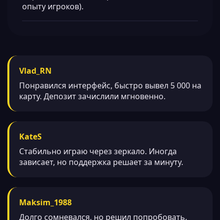
опыту игроков).
Vlad_RN
Понравился интерфейс, быстро вывел 5 000 на
карту. Депозит зачислили мгновенно.
KateS
Стабильно играю через зеркало. Иногда
зависает, но поддержка решает за минуту.
Maksim_1988
Долго сомневался, но решил попробовать.