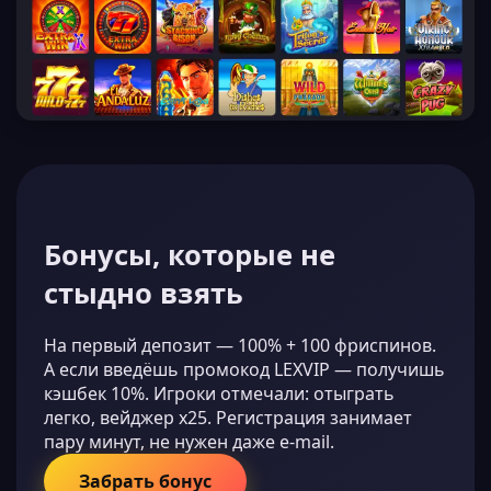
Бонусы, которые не
стыдно взять
На первый депозит — 100% + 100 фриспинов.
А если введёшь промокод LEXVIP — получишь
кэшбек 10%. Игроки отмечали: отыграть
легко, вейджер x25. Регистрация занимает
пару минут, не нужен даже e-mail.
Забрать бонус