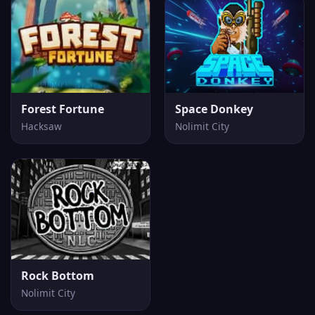
Forest Fortune
Space Donkey
Hacksaw
Nolimit City
Rock Bottom
Nolimit City