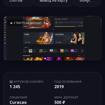
слотов
вывод на карту
бонус
🔥 2 500 FS на депозит
🎰 ИГРОКОВ ОНЛАЙН
ГОД ОСНОВАНИЯ
1 245
2019
ЛИЦЕНЗИЯ
МИН. ДЕПОЗИТ
Curacao
500 ₽