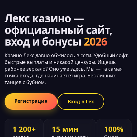
Лекс казино —
официальный сайт,
вход и бонусы
2026
Казино Лекс давно обжилось в сети. Удобный софт,
быстрые выплаты и никакой цензуры. Ищешь
рабочее зеркало? Оно уже здесь. Мы — та самая
точка входа, где начинается игра. Без лишних
танцев с бубном.
Регистрация
Вход в Lex
1 200+
15 мин
100%