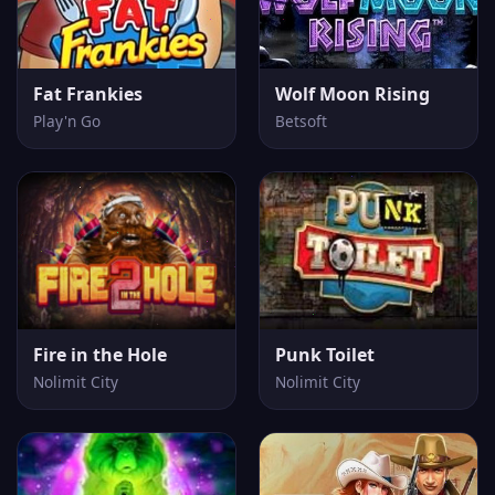
Fat Frankies
Wolf Moon Rising
Play'n Go
Betsoft
Fire in the Hole
Punk Toilet
Nolimit City
Nolimit City